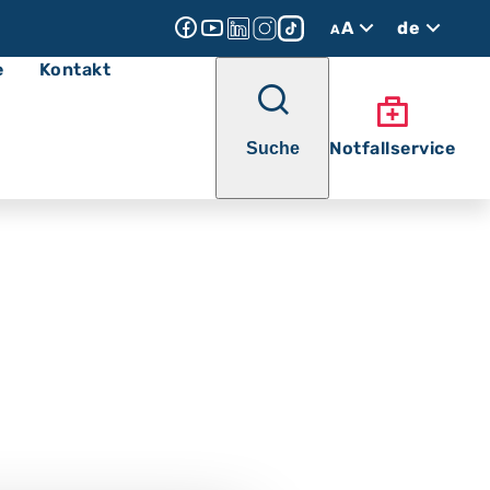
A
de
A
e
Kontakt
Notfallservice
Suche