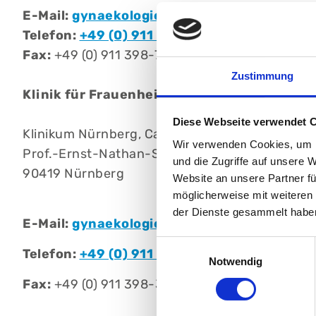
E-Mail:
gynaekologie@klinikum-nuernberg.
Telefon:
+49 (0) 911 398-2381
Fax:
+49 (0) 911 398-7648
Zustimmung
Klinik für Frauenheilkunde, Schwerpunkt G
Diese Webseite verwendet 
Klinikum Nürnberg, Campus Nord
Wir verwenden Cookies, um I
Prof.-Ernst-Nathan-Str. 1
und die Zugriffe auf unsere 
90419 Nürnberg
Website an unsere Partner fü
möglicherweise mit weiteren
der Dienste gesammelt habe
E-Mail:
gynaekologie@klinikum-nuernberg.
Einwilligungsauswahl
Telefon:
+49 (0) 911 398-2222
Notwendig
Fax:
+49 (0) 911 398-3399