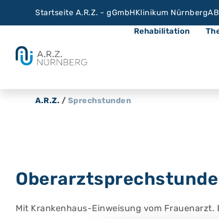
Startseite A.R.Z. - gGmbH
Klinikum Nürnberg
AB
Rehabilitation
Th
A.R.Z.
/
Sprechstunden
Oberarztsprechstunde 
Mit Krankenhaus-Einweisung vom Frauenarzt. Bi