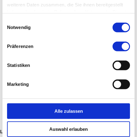
weiteren Daten zusammen, die Sie ihnen bereitgestellt
haben oder die sie im Rahmen Ihrer Nutzung der Dienste
Zustand nach Hirnblutung
gesammelt haben.
Einwilligungsauswahl
Parkinson Syndrom
Notwendig
Multiple Sklerose
Präferenzen
Neurologische Schmerzsyndrome
Statistiken
Muskelerkrankungen
Hirnleistungsstörungen
Marketing
Kopf- und Gesichtsschmerzen
Entzündlichen Erkrankungen des zentralen und
Alle zulassen
peripheren Nervensystems
Auswahl erlauben
Leitende Ärztin: