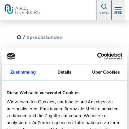
SUCHE
MENÜ
/
Sprechstunden
Zustimmung
Details
Über Cookies
Allgemeine Sprechstunde
Bitte vereinbaren Sie einen Termin.
Diese Webseite verwendet Cookies
E-Mail:
herzchirurgie@klinikum-nuernberg.de
Wir verwenden Cookies, um Inhalte und Anzeigen zu
Telefon:
+49 (0) 911 398-5763
personalisieren, Funktionen für soziale Medien anbieten
Fax:
+49 (0) 911 398-7815
zu können und die Zugriffe auf unsere Website zu
analysieren. Außerdem geben wir Informationen zu Ihrer
Herz-Gefäß-Zentrum HGZ