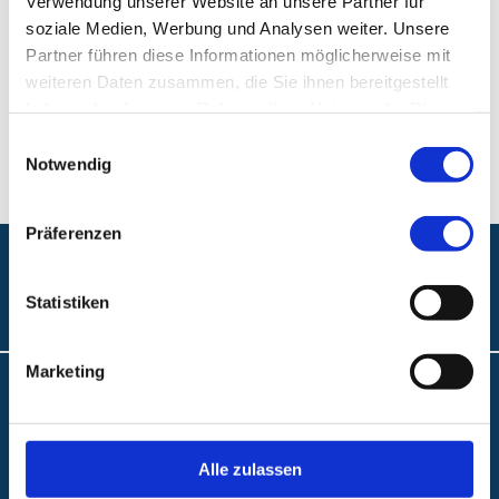
Verwendung unserer Website an unsere Partner für
soziale Medien, Werbung und Analysen weiter. Unsere
Klinikum Nürnberg, Campus Süd
Partner führen diese Informationen möglicherweise mit
weiteren Daten zusammen, die Sie ihnen bereitgestellt
Breslauer Str. 201
haben oder die sie im Rahmen Ihrer Nutzung der Dienste
90471 Nürnberg
gesammelt haben.
Einwilligungsauswahl
Notwendig
Präferenzen
Folgen Sie uns:
Statistiken
Marketing
Barrierefreiheit
Interne Meldestelle
Alle zulassen
Datenschutz