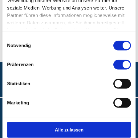
Verwendung unserer Website an unsere Partner für
soziale Medien, Werbung und Analysen weiter. Unsere
Klinikum Nürnberg, Campus Süd
Partner führen diese Informationen möglicherweise mit
weiteren Daten zusammen, die Sie ihnen bereitgestellt
Breslauer Str. 201
haben oder die sie im Rahmen Ihrer Nutzung der Dienste
90471 Nürnberg
gesammelt haben.
Einwilligungsauswahl
Notwendig
Präferenzen
Folgen Sie uns:
Statistiken
Marketing
Barrierefreiheit
Interne Meldestelle
Alle zulassen
Datenschutz