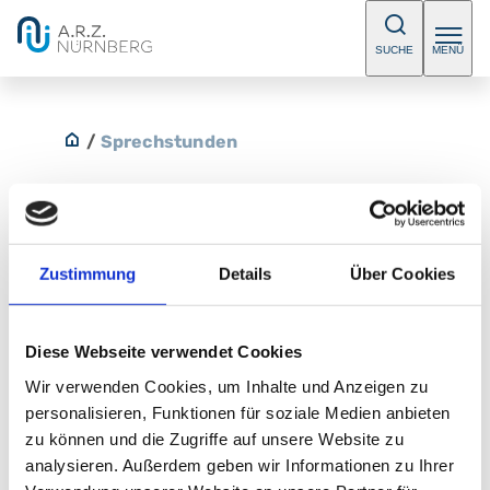
SUCHE
MENÜ
/
Sprechstunden
Zustimmung
Details
Über Cookies
Allgemeine Sprechstunde
Bitte vereinbaren Sie einen Termin.
Diese Webseite verwendet Cookies
E-Mail:
herzchirurgie@klinikum-nuernberg.de
Wir verwenden Cookies, um Inhalte und Anzeigen zu
Telefon:
+49 (0) 911 398-5763
personalisieren, Funktionen für soziale Medien anbieten
Fax:
+49 (0) 911 398-7815
zu können und die Zugriffe auf unsere Website zu
analysieren. Außerdem geben wir Informationen zu Ihrer
Herz-Gefäß-Zentrum HGZ