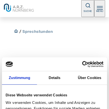
SUCHE
MENÜ
/
Sprechstunden
Mamma - und interventionelle
Radiologie
Zustimmung
Details
Über Cookies
Bitte vereinbaren Sie einen Termin.
E-Mail:
Radiologie@klinikum-nuernberg.de
Diese Webseite verwendet Cookies
Telefon:
+49 (0) 911 398 2540
Wir verwenden Cookies, um Inhalte und Anzeigen zu
personalisieren, Funktionen für soziale Medien anbieten