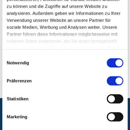
Institut für Radiologie, Neuroradiologie und
zu können und die Zugriffe auf unsere Website zu
Nuklearmedizin
analysieren. Außerdem geben wir Informationen zu Ihrer
Verwendung unserer Website an unsere Partner für
Klinikum Nürnberg, Campus Süd
soziale Medien, Werbung und Analysen weiter. Unsere
Breslauer Str. 201
Partner führen diese Informationen möglicherweise mit
90471 Nürnberg
weiteren Daten zusammen, die Sie ihnen bereitgestellt
haben oder die sie im Rahmen Ihrer Nutzung der Dienste
E-Mail:
radiologie@klinikum-nuernberg.de
gesammelt haben.
Einwilligungsauswahl
Notwendig
Telefon:
+49 (0) 911 398-5205 (Campus Süd)
Fax:
+49 (0) 911 398-5206
Präferenzen
Statistiken
Folgen Sie uns:
Marketing