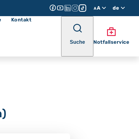
A
de
A
e
Kontakt
Notfallservice
Suche
n)