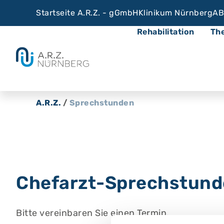
Startseite A.R.Z. - gGmbH
Klinikum Nürnberg
AB
Rehabilitation
Th
A.R.Z.
/
Sprechstunden
Chefarzt-Sprechstunde 
Bitte vereinbaren Sie einen Termin.