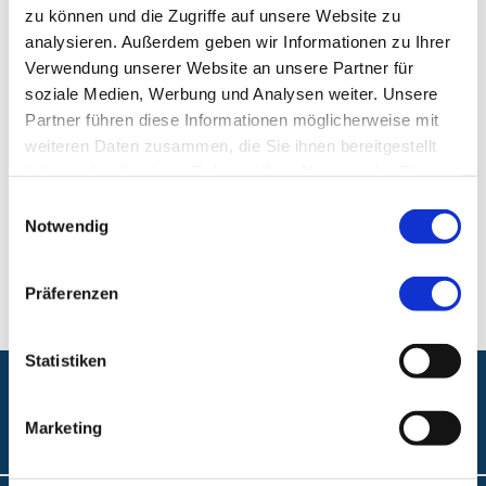
zu können und die Zugriffe auf unsere Website zu
Klinik für Innere Medizin 8, Schwerpunkte
analysieren. Außerdem geben wir Informationen zu Ihrer
Kardiologie und Rhythmologie
Verwendung unserer Website an unsere Partner für
soziale Medien, Werbung und Analysen weiter. Unsere
Klinikum Nürnberg, Campus Süd
Partner führen diese Informationen möglicherweise mit
Breslauer Str. 201
weiteren Daten zusammen, die Sie ihnen bereitgestellt
90471 Nürnberg
haben oder die sie im Rahmen Ihrer Nutzung der Dienste
gesammelt haben.
Einwilligungsauswahl
Telefon:
+49 (0) 911 398-2990
Notwendig
Fax:
+49 (0) 911 398-7748
Präferenzen
Statistiken
Folgen Sie uns:
Marketing